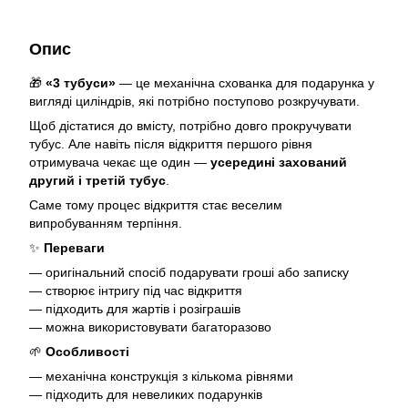
Опис
🎁
«3 тубуси»
— це механічна схованка для подарунка у
вигляді циліндрів, які потрібно поступово розкручувати.
Щоб дістатися до вмісту, потрібно довго прокручувати
тубус. Але навіть після відкриття першого рівня
отримувача чекає ще один —
усередині захований
другий і третій тубус
.
Саме тому процес відкриття стає веселим
випробуванням терпіння.
✨
Переваги
— оригінальний спосіб подарувати гроші або записку
— створює інтригу під час відкриття
— підходить для жартів і розіграшів
— можна використовувати багаторазово
🌱
Особливості
— механічна конструкція з кількома рівнями
— підходить для невеликих подарунків