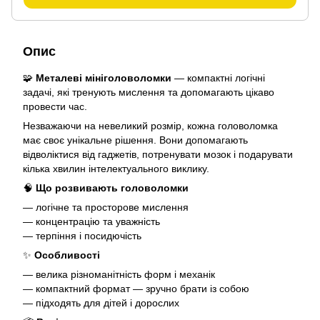
Опис
🧩
Металеві мініголоволомки
— компактні логічні
задачі, які тренують мислення та допомагають цікаво
провести час.
Незважаючи на невеликий розмір, кожна головоломка
має своє унікальне рішення. Вони допомагають
відволіктися від гаджетів, потренувати мозок і подарувати
кілька хвилин інтелектуального виклику.
🧠
Що розвивають головоломки
— логічне та просторове мислення
— концентрацію та уважність
— терпіння і посидючість
✨
Особливості
— велика різноманітність форм і механік
— компактний формат — зручно брати із собою
— підходять для дітей і дорослих