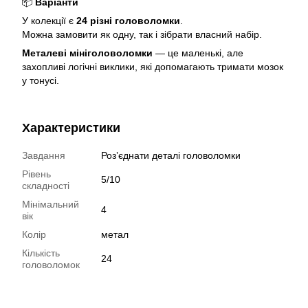
📦
Варіанти
У колекції є
24 різні головоломки
.
Можна замовити як одну, так і зібрати власний набір.
Металеві мініголоволомки
— це маленькі, але
захопливі логічні виклики, які допомагають тримати мозок
у тонусі.
Характеристики
Завдання
Розʼєднати деталі головоломки
Рівень
5/10
складності
Мінімальний
4
вік
Колір
метал
Кількість
24
головоломок