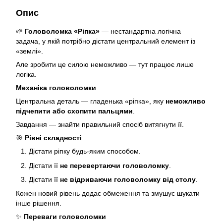
Опис
🌱
Головоломка «Ріпка»
— нестандартна логічна
задача, у якій потрібно дістати центральний елемент із
«землі».
Але зробити це силою неможливо — тут працює лише
логіка.
Механіка головоломки
Центральна деталь — гладенька «ріпка», яку
неможливо
підчепити або схопити пальцями
.
Завдання — знайти правильний спосіб витягнути її.
🎯
Рівні складності
Дістати ріпку будь-яким способом.
Дістати її
не перевертаючи головоломку
.
Дістати її
не відриваючи головоломку від столу
.
Кожен новий рівень додає обмеження та змушує шукати
інше рішення.
✨
Переваги головоломки