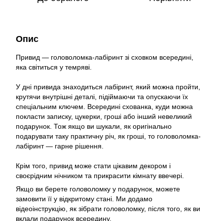
Опис
Привид — головоломка-лабіринт зі сховком всередині,
яка світиться у темряві.
У дні привида знаходиться лабіринт, який можна пройти,
крутячи внутрішні деталі, підіймаючи та опускаючи їх
спеціальним ключем. Всередині схованка, куди можна
покласти записку, цукерки, гроші або інший невеликий
подарунок. Тож якщо ви шукали, як оригінально
подарувати таку практичну річ, як гроші, то головоломка-
лабіринт — гарне рішення.
Крім того, привид може стати цікавим декором і
своєрідним нічником та прикрасити кімнату ввечері.
Якщо ви берете головоломку у подарунок, можете
замовити її у відкритому стані. Ми додамо
відеоінструкцію, як зібрати головоломку, після того, як ви
вклали подарунок всередину.