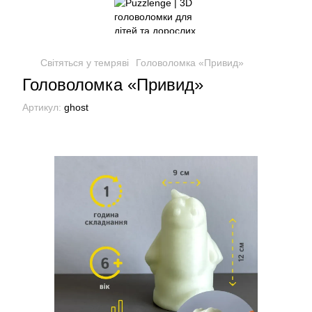
Світяться у темряві
Головоломка «Привид»
Головоломка «Привид»
Артикул:
ghost