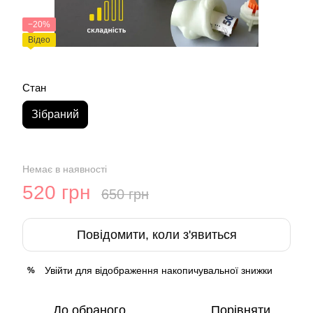
−20%
Відео
Стан
Зібраний
Немає в наявності
520 грн
650 грн
Повідомити, коли з'явиться
Увійти
для відображення накопичувальної знижки
%
До обраного
Порівняти