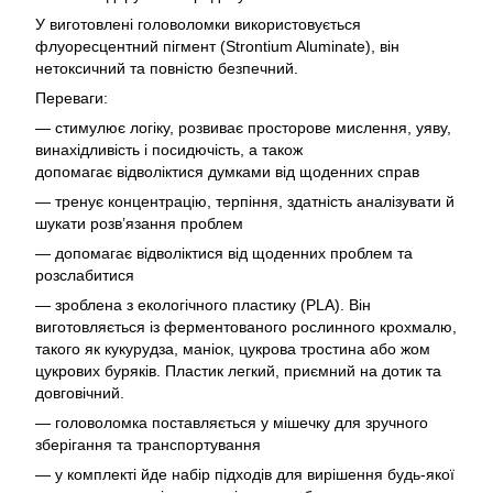
У виготовлені головоломки використовується
флуоресцентний пігмент (Strontium Aluminate), він
нетоксичний та повністю безпечний.
Переваги:
— стимулює логіку, розвиває просторове мислення, уяву,
винахідливість і посидючість, а також
допомагає відволіктися думками від щоденних справ
— тренує концентрацію, терпіння, здатність аналізувати й
шукати розвʼязання проблем
— допомагає відволіктися від щоденних проблем та
розслабитися
— зроблена з екологічного пластику (PLA). Він
виготовляється із ферментованого рослинного крохмалю,
такого як кукурудза, маніок, цукрова тростина або жом
цукрових буряків. Пластик легкий, приємний на дотик та
довговічний.
— головоломка поставляється у мішечку для зручного
зберігання та транспортування
— у комплекті йде набір підходів для вирішення будь-якої