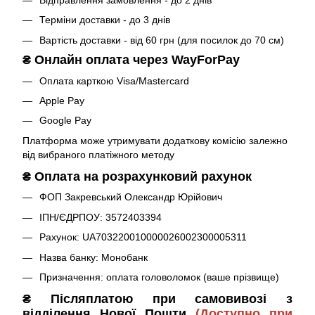
Відправлення замовлення - до 2 днів
Терміни доставки - до 3 днів
Вартість доставки - від 60 грн (для посилок до 70 см)
₴
Онлайн оплата через WayForPay
Оплата карткою Visa/Mastercard
Apple Pay
Google Pay
Платформа може утримувати додаткову комісію залежно
від вибраного платіжного методу
₴
Оплата на розрахунковий рахунок
ФОП Закревський Олександр Юрійович
ІПН/ЄДРПОУ: 3572403394
Рахунок: UA703220010000026002300005311
Назва банку: Монобанк
Призначення: оплата головоломок (ваше прізвище)
₴ Післяплатою при самовивозі з
відділення Нової Пошти
(Доступно при