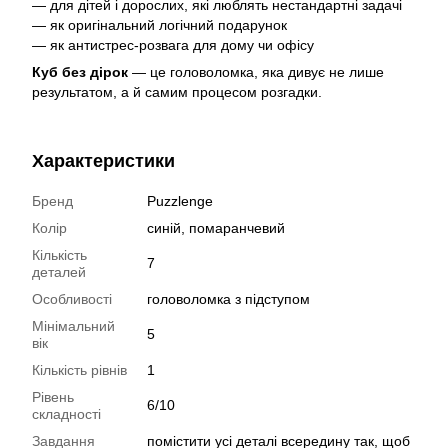
— для дітей і дорослих, які люблять нестандартні задачі
— як оригінальний логічний подарунок
— як антистрес-розвага для дому чи офісу
Куб без дірок
— це головоломка, яка дивує не лише
результатом, а й самим процесом розгадки.
Характеристики
Бренд
Puzzlenge
Колір
синій, помаранчевий
Кількість
7
деталей
Особливості
головоломка з підступом
Мінімальний
5
вік
Кількість рівнів
1
Рівень
6/10
складності
Завдання
помістити усі деталі всередину так, щоб