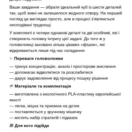
Ваше завдання — зібрати ідеальний куб із шести деталей
так, щоб зовні не залишилося жодного отвору. На перший
погляд це виглядає просто, але в процесі з’являються
несподівані труднощі.
У комплекті є чотири однакові деталі та дві особливі, які і
створюють головну інтригу цієї задачі. До того ж у
головоломці заховано кілька цікавих «фішок», які
відкриваються лише під час складання.
✨
Переваги головоломки
— тренує концентрацію, аналіз і просторове мислення
— допомагає відволіктися та розслабитися
— дарує задоволення від процесу пошуку рішення
🌱
Матеріали та комплектація
— виготовлена з екологічного PLA-пластику європейської
якості
— легка, міцна та приємна на дотик
— поставляється у зручному мішечку
— містить набір стратегій і підказок
🎁
Для кого підійде